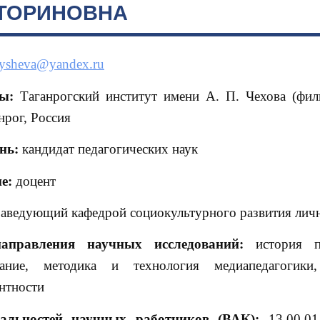
ТОРИНОВНА
lysheva@yandex.ru
ты:
Таганрогский институт имени А. П. Чехова (фи
нрог, Россия
ень:
кандидат педагогических наук
е:
доцент
заведующий кафедрой социокультурного развития лич
аправления научных исследований:
история пе
вание, методика и технология медиапедагогики,
нтности
иальностей научных работников (ВАК):
13.00.0