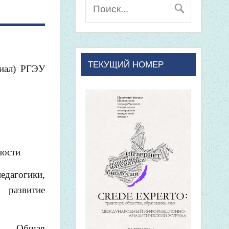
ТЕКУЩИЙ НОМЕР
лиал) РГЭУ
ности
дагогики,
 развитие
1 – Общая