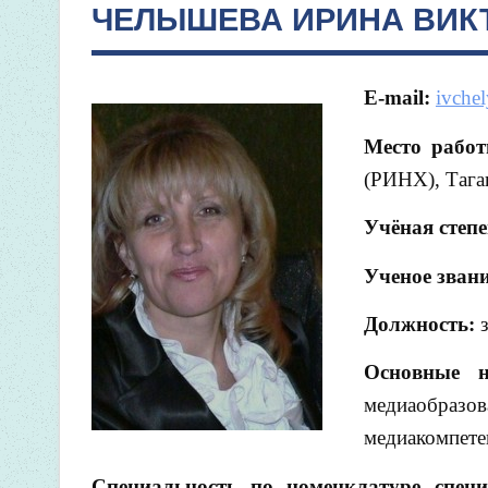
ЧЕЛЫШЕВА ИРИНА ВИК
E-mail:
ivche
Место рабо
(РИНХ), Тага
Учёная степ
Ученое звани
Должность:
Основные н
медиаобразо
медиакомпете
Специальность по номенклатуре спец