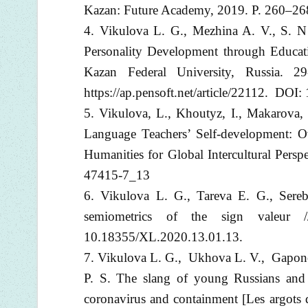
Kazan: Future Academy, 2019. P. 260–26
4. Vikulova L. G., Mezhina A. V., S. 
Personality Development through Educat
Kazan Federal University, Russia
https://ap.pensoft.net/article/22112. DO
5. Vikulova, L., Khoutyz, I., Makarova, 
Language Teachers’ Self-development: Ov
Humanities for Global Intercultural Pers
47415-7_13
6. Vikulova L. G., Tareva E. G., Sereb
semiometrics of the sign valeu
10.18355/XL.2020.13.01.13.
7. Vikulova L. G., Ukhova L. V., Gapon
P. S. The slang of young Russians and Fr
coronavirus and containment [Les argots de