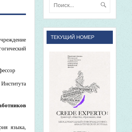
ТЕКУЩИЙ НОМЕР
учреждение
гогический
фессор
нститута
аботников
рия языка,