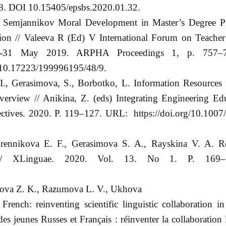
8. DOI 10.15405/epsbs.2020.01.32.
N Semjannikov Moral Development in Master’s Degree 
ion // Valeeva R (Ed) V International Forum on Teacher
. 29-31 May 2019. ARPHA Proceedings 1, p. 757–
I: 10.17223/199996195/48/9.
I., Gerasimova, S., Borbotko, L. Information Resources 
erview // Anikina, Z. (eds) Integrating Engineering Ed
pectives. 2020. P. 119–127. URL: https://doi.org/10.1007
rennikova E. F., Gerasimova S. A., Rayskina V. A. Re
r // XLinguae. 2020. Vol. 13. No 1. P. 169
ova Z. K., Razumova L. V., Ukhova
ench: reinventing scientific linguistic collaboration in
s jeunes Russes et Français : réinventer la collaboration 