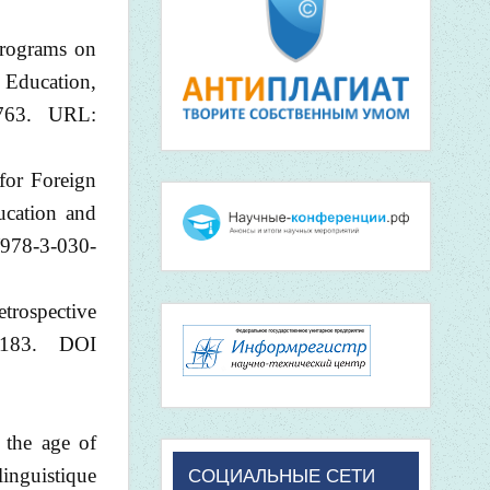
Programs on
 Education,
763. URL:
for Foreign
ucation and
/978-3-030-
trospective
–183. DOI
 the age of
linguistique
СОЦИАЛЬНЫЕ СЕТИ