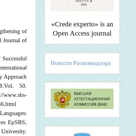
«Crede experto» is an
gthening of
Open Access journal
l Journal of
 Successful
Новости Роскомнадзора
ternational
ary Approach
.Vol. 50.
hs-
36.html
 Languages:
nces EpSBS,
University.