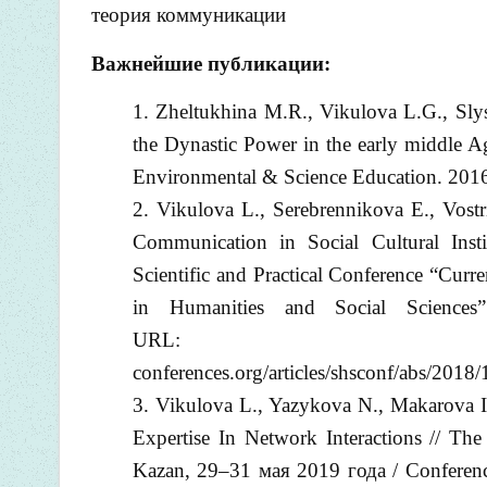
теория коммуникации
Важнейшие публикации:
Zheltukhina M.R., Vikulova L.G., Sly
the Dynastic Power in the early middle Ag
Environmental & Science Education. 2016
2. Vikulova L., Serebrennikova E., Vost
Communication in Social Cultural Insti
Scientific and Practical Conference “Curre
in Humanities and Social Science
URL: ht
conferences.org/articles/shsconf/abs/20
3. Vikulova L., Yazykova N., Makarova 
Expertise In Network Interactions // T
Kazan, 29–31 мая 2019 года / Conference 