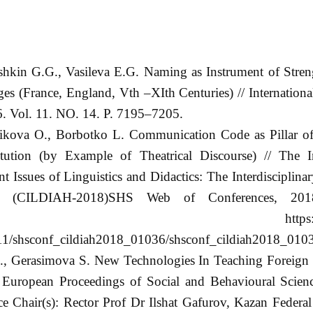
shkin G.G., Vasileva E.G. Naming as Instrument of Stren
es (France, England, Vth –XIth Centuries) // Internationa
. Vol. 11. NO. 14. P. 7195–7205.
rikova O., Borbotko L. Communication Code as Pillar of
tution (by Example of Theatrical Discourse) // The In
nt Issues of Linguistics and Didactics: The Interdisciplin
s” (CILDIAH-2018)SHS Web of Conferences, 2018
tps://www.s
18/11/shsconf_cildiah2018_01036/shsconf_cildiah2018_010
I., Gerasimova S. New Technologies In Teaching Foreign
he European Proceedings of Social and Behavioural Scie
Chair(s): Rector Prof Dr Ilshat Gafurov, Kazan Federal 