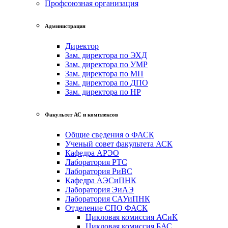
Профсоюзная организация
Администрация
Директор
Зам. директора по ЭХД
Зам. директора по УМР
Зам. директора по МП
Зам. директора по ДПО
Зам. директора по НР
Факультет АС и комплексов
Общие сведения о ФАСК
Ученый совет факультета АСК
Кафедра АРЭО
Лаборатория РТС
Лаборатория РиВС
Кафедра АЭСиПНК
Лаборатория ЭиАЭ
Лаборатория САУиПНК
Отделение СПО ФАСК
Цикловая комиссия АСиК
Цикловая комиссия БАС