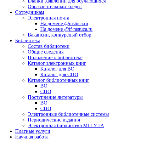
Бланки заявлений для обучающихся
Образовательный кредит
Сотрудникам
Электронная почта
На домене @mstuca.ru
На домене @if-mstuca.ru
Вакансии, конкурсный отбор
Библиотека
Состав библиотеки
Общие сведения
Положение о библиотеке
Каталог электронных книг
Каталог для ВО
Каталог для СПО
Каталог библиотечных книг
ВО
СПО
Поступление литературы
ВО
СПО
Электронные библиотечные системы
Периодические издания
Электронная библиотека МГТУ ГА
Платные услуги
Научная работа