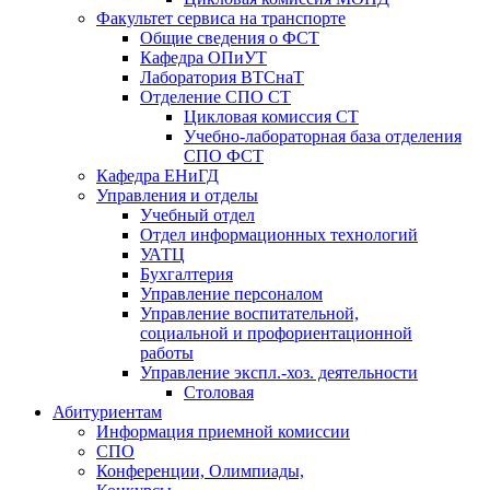
Факультет сервиса на транспорте
Общие сведения о ФСТ
Кафедра ОПиУТ
Лаборатория ВТСнаТ
Отделение СПО СТ
Цикловая комиссия СТ
Учебно-лабораторная база отделения
СПО ФСТ
Кафедра ЕНиГД
Управления и отделы
Учебный отдел
Отдел информационных технологий
УАТЦ
Бухгалтерия
Управление персоналом
Управление воспитательной,
социальной и профориентационной
работы
Управление экспл.-хоз. деятельности
Столовая
Абитуриентам
Информация приемной комиссии
СПО
Конференции, Олимпиады,