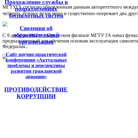
Прохождение службы в
МГТУГА согласно обновленным данным авторитетного междуна
подразделениях
четверть лучших вузов мира и существенно опережает два друг
беспилотных систем
Сведения об
образовательной
С 9 декабря 2013 г. в Иркутском филиале МГТУ ГА начал функц
предназначенный для обучения основам эксплуатации самолета
организации
Федеральн..
Сайт научно-практической
конференции «Актуальные
проблемы и перспективы
развития гражданской
авиации»
ПРОТИВОДЕЙСТВИЕ
КОРРУПЦИИ