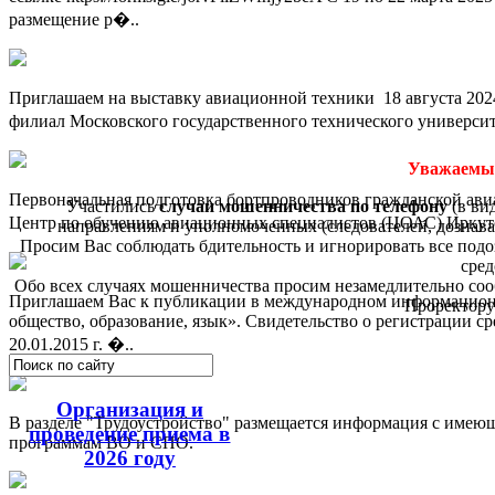
размещение р�..
Приглашаем на выставку авиационной техники 18 августа 202
филиал Московского государственного технического универси
Уважаемые
Первоначальная подготовка бортпроводников гражданской ави
Участились
случаи мошенничества по телефону
(в ви
Центр по обучению авиационных специалистов (ЦОАС) Иркутс
направлениям и уполномоченных (следователей, дознава
Просим Вас соблюдать бдительность и игнорировать все по
сред
Обо всех случаях мошенничества просим незамедлительно соо
Приглашаем Вас к публикации в международном информационно
Проректору
общество, образование, язык». Свидетельство о регистрации 
20.01.2015 г. �..
Организация и
В разделе "Трудоустройство" размещается информация с имею
проведение приема в
программам ВО и СПО.
2026 году