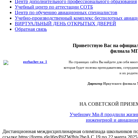
Центр дополнительного профессионального образования
Учебный центр по аттестации СОТБ
Центр по обучению авиационных специалистов
Учебно-производственный комплекс беспилотных авиац
ВИРТУАЛЬНЫЙ ДЕНЬ ОТКРЫТЫХ ДВЕРЕЙ
Обратная связь
Приветствую Вас на официал
филиала М
На страницах сайта Вы найдете для себя мно
которая будет полезна преподавателям, сотрудни
и их родите
Директор
Иркутского филиала 
НА СОВЕТСКОЙ ПРИЗЕ
Учебному Ми‑8 продлили жизнь,
инженерной и авиацион
Дистанционная междисциплинарная олимпиада школьников по а
ссылке https://forms.gle/j6rvPiiZWfhjy2beA С 19 по 22 марта 20