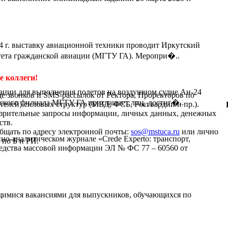
4 г. выставку авиационной техники проводит Иркутский
тета гражданской авиации (МГТУ ГА). Меропри�..
 коллеги!
ации для выполнения полетов на воздушном судне Ан-24
де звонков и SMS-рассылок от Ректора, Проректоров по
кого филиала МГТУ ГА приглашает лиц, достиг�..
телей) силовых структур (МВД, ФСБ, Росгвардии и пр.).
дозрительные запросы информации, личных данных, денежных
ств.
бщать по адресу электронной почты:
sos@mstuca.ru
или лично
-аналитическом журнале «Crede Experto: транспорт,
 по Б и РИ.
средства массовой информации ЭЛ № ФС 77 – 60560 от
щимися вакансиями для выпускников, обучающихся по