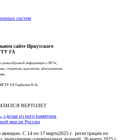
ионных систем
ьном сайте Иркутского
ГТУ ГА
го разнообразной информации о ВУЗе,
кам, студентам, курсантам, абитуриентам
лям.
МГТУ ГА Горбачев О.А.
МЛИЛСЯ ВЕРТОЛЕТ
 сделав из него памятник
ной мысли России
виации. С 14 по 17 марта2025 г. регистрация по
25 г. выполнение олимпиадных заданий. 26 марта 2025 г.