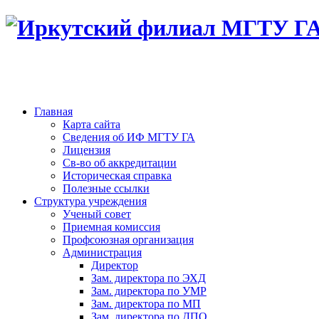
Главная
Карта сайта
Сведения об ИФ МГТУ ГА
Лицензия
Св-во об аккредитации
Историческая справка
Полезные ссылки
Структура учреждения
Ученый совет
Приемная комиссия
Профсоюзная организация
Администрация
Директор
Зам. директора по ЭХД
Зам. директора по УМР
Зам. директора по МП
Зам. директора по ДПО