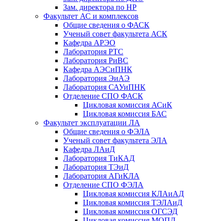
Зам. директора по НР
Факультет АС и комплексов
Общие сведения о ФАСК
Ученый совет факультета АСК
Кафедра АРЭО
Лаборатория РТС
Лаборатория РиВС
Кафедра АЭСиПНК
Лаборатория ЭиАЭ
Лаборатория САУиПНК
Отделение СПО ФАСК
Цикловая комиссия АСиК
Цикловая комиссия БАС
Факультет эксплуатации ЛА
Общие сведения о ФЭЛА
Ученый совет факультета ЭЛА
Кафедра ЛАиД
Лаборатория ТиКАД
Лаборатория ТЭиД
Лаборатория АГиКЛА
Отделение СПО ФЭЛА
Цикловая комиссия КЛАиАД
Цикловая комиссия ТЭЛАиД
Цикловая комиссия ОГСЭД
Цикловая комиссия МОПД