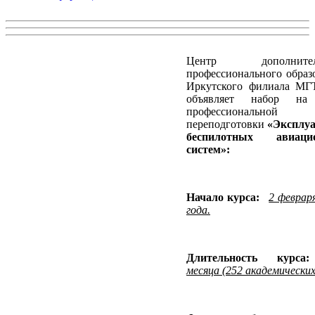
Центр дополнител
профессионального образ
Иркутского филиала М
объявляет набор на
профессиональной
переподготовки
«Эксплу
беспилотных авиаци
систем»:
Начало курса:
2 феврар
года.
Длительность курс
месяца (252 академических