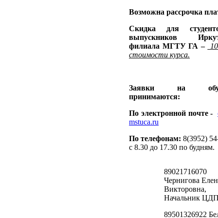
Возможна рассрочка пла
Скидка для студен
выпускников Иркут
филиала МГТУ ГА –
10
стоимости курса.
Заявки на обуч
принимаются:
По электронной почте -
mstuca.ru
По телефонам:
8(3952) 54
c 8.30 до 17.30 по будням.
89021716070
Чернигова Елен
Викторовна,
Начальник ЦД
89501326922 Бе