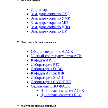
Директор
Зам. директора по ЭХД
Зам. директора по УМР
Зам. директора по МП
Зам. директора по ДПО
Зам. директора по НР
Факультет АС и комплексов
Общие сведения о ФАСК
Ученый совет факультета АСК
Кафедра АРЭО
Лаборатория РТС
Лаборатория РиВС
Кафедра АЭСиПНК
Лаборатория ЭиАЭ
Лаборатория САУиПНК
Отделение СПО ФАСК
Цикловая комиссия АСиК
Цикловая комиссия БАС
Факультет эксплуатации ЛА