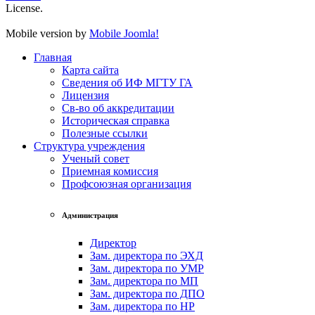
License.
Mobile version by
Mobile Joomla!
Главная
Карта сайта
Сведения об ИФ МГТУ ГА
Лицензия
Св-во об аккредитации
Историческая справка
Полезные ссылки
Структура учреждения
Ученый совет
Приемная комиссия
Профсоюзная организация
Администрация
Директор
Зам. директора по ЭХД
Зам. директора по УМР
Зам. директора по МП
Зам. директора по ДПО
Зам. директора по НР