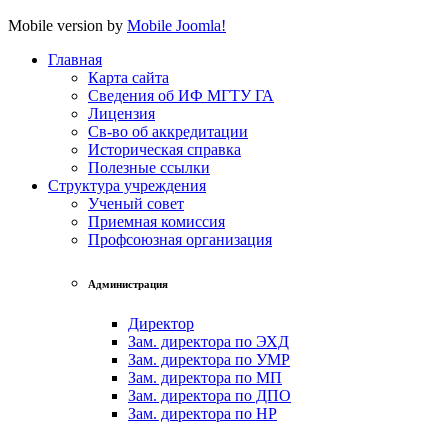
Mobile version by
Mobile Joomla!
Главная
Карта сайта
Сведения об ИФ МГТУ ГА
Лицензия
Св-во об аккредитации
Историческая справка
Полезные ссылки
Структура учреждения
Ученый совет
Приемная комиссия
Профсоюзная организация
Администрация
Директор
Зам. директора по ЭХД
Зам. директора по УМР
Зам. директора по МП
Зам. директора по ДПО
Зам. директора по НР