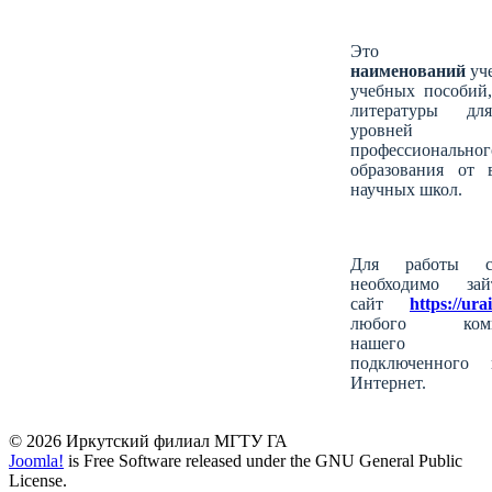
Это
115
наименований
уче
учебных пособий,
литературы дл
уровней
профессиональног
образования от 
научных школ.
Для работы 
необходимо за
сайт
https://urai
любого комп
нашего в
подключенного
Интернет.
© 2026 Иркутский филиал МГТУ ГА
Joomla!
is Free Software released under the GNU General Public
License.