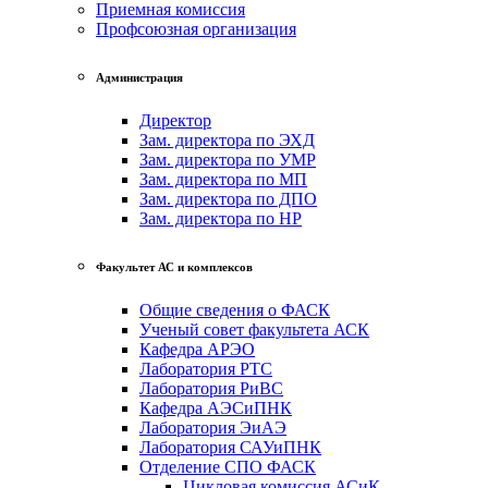
Приемная комиссия
Профсоюзная организация
Администрация
Директор
Зам. директора по ЭХД
Зам. директора по УМР
Зам. директора по МП
Зам. директора по ДПО
Зам. директора по НР
Факультет АС и комплексов
Общие сведения о ФАСК
Ученый совет факультета АСК
Кафедра АРЭО
Лаборатория РТС
Лаборатория РиВС
Кафедра АЭСиПНК
Лаборатория ЭиАЭ
Лаборатория САУиПНК
Отделение СПО ФАСК
Цикловая комиссия АСиК