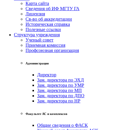
Карта сайта
Сведения об ИФ МГТУ ГА
Лицензия
Св-во об аккредитации
Историческая справка
Полезные ссылки
Структура учреждения
Ученый совет
Приемная комиссия
Профсоюзная организация
Администрация
Директор
Зам. директора по ЭХД
Зам. директора по УМР
Зам. директора по МП
Зам. директора по ДПО
Зам. директора по НР
Факультет АС и комплексов
Общие сведения о ФАСК