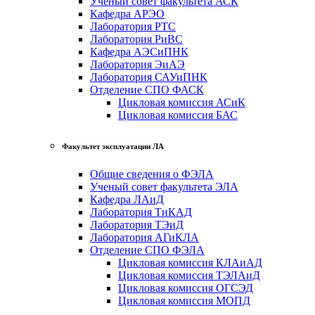
Ученый совет факультета АСК
Кафедра АРЭО
Лаборатория РТС
Лаборатория РиВС
Кафедра АЭСиПНК
Лаборатория ЭиАЭ
Лаборатория САУиПНК
Отделение СПО ФАСК
Цикловая комиссия АСиК
Цикловая комиссия БАС
Факультет эксплуатации ЛА
Общие сведения о ФЭЛА
Ученый совет факультета ЭЛА
Кафедра ЛАиД
Лаборатория ТиКАД
Лаборатория ТЭиД
Лаборатория АГиКЛА
Отделение СПО ФЭЛА
Цикловая комиссия КЛАиАД
Цикловая комиссия ТЭЛАиД
Цикловая комиссия ОГСЭД
Цикловая комиссия МОПД