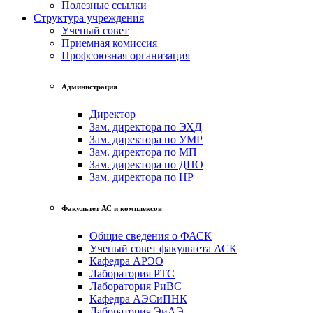
Полезные ссылки
Структура учреждения
Ученый совет
Приемная комиссия
Профсоюзная организация
Администрация
Директор
Зам. директора по ЭХД
Зам. директора по УМР
Зам. директора по МП
Зам. директора по ДПО
Зам. директора по НР
Факультет АС и комплексов
Общие сведения о ФАСК
Ученый совет факультета АСК
Кафедра АРЭО
Лаборатория РТС
Лаборатория РиВС
Кафедра АЭСиПНК
Лаборатория ЭиАЭ