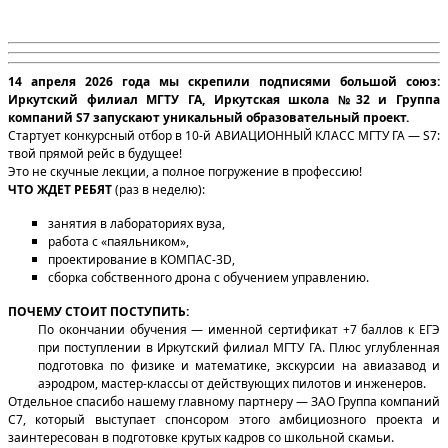
14 апреля 2026 года мы скрепили подписями большой союз:
Иркутский филиал МГТУ ГА, Иркутская школа №32 и Группа
компаний S7 запускают уникальный образовательный проект.
Стартует конкурсный отбор в 10-й АВИАЦИОННЫЙ КЛАСС МГТУ ГА — S7:
твой прямой рейс в будущее!
Это не скучные лекции, а полное погружение в профессию!
ЧТО ЖДЕТ РЕБЯТ
(р
аз в неделю):
занятия в лабораториях вуза,
работа с «паяльником»,
проектирование в КОМПАС-3D,
сборка собственного дрона с обучением управлению.
ПОЧЕМУ СТОИТ ПОСТУПИТЬ:
По окончании обучения — именной сертификат +7 баллов к ЕГЭ
при поступлении в Иркутский филиал МГТУ ГА. Плюс углубленная
подготовка по физике и математике, экскурсии на авиазавод и
аэродром, мастер-классы от действующих пилотов и инженеров.
Отдельное спасибо нашему главному партнеру — ЗАО Группа компаний
С7, который выступает спонсором этого амбициозного проекта и
заинтересован в подготовке крутых кадров со школьной скамьи.