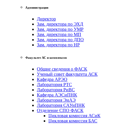
Администрация
Директор
Зам. директора по ЭХД
Зам. директора по УМР
Зам. директора по МП
Зам. директора по ДПО
Зам. директора по НР
Факультет АС и комплексов
Общие сведения о ФАСК
Ученый совет факультета АСК
Кафедра АРЭО
Лаборатория РТС
Лаборатория РиВС
Кафедра АЭСиПНК
Лаборатория ЭиАЭ
Лаборатория САУиПНК
Отделение СПО ФАСК
Цикловая комиссия АСиК
Цикловая комиссия БАС