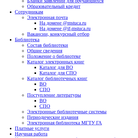
Бланки заявлений для обучающихся
Образовательный кредит
Сотрудникам
Электронная почта
На домене @mstuca.ru
На домене @if-mstuca.ru
Вакансии, конкурсный отбор
Библиотека
Состав библиотеки
Общие сведения
Положение о библиотеке
Каталог электронных книг
Каталог для ВО
Каталог для СПО
Каталог библиотечных книг
ВО
СПО
Поступление литературы
ВО
СПО
Электронные библиотечные системы
Периодические издания
Электронная библиотека МГТУ ГА
Платные услуги
Научная работа