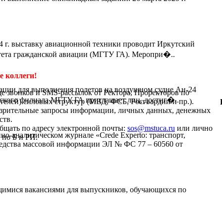
4 г. выставку авиационной техники проводит Иркутский
тета гражданской авиации (МГТУ ГА). Меропри�..
 коллеги!
ации для выполнения полетов на воздушном судне Ан-24
де звонков и SMS-рассылок от Ректора, Проректоров по
кого филиала МГТУ ГА приглашает лиц, достиг�..
телей) силовых структур (МВД, ФСБ, Росгвардии и пр.).
дозрительные запросы информации, личных данных, денежных
ств.
бщать по адресу электронной почты:
sos@mstuca.ru
или лично
-аналитическом журнале «Crede Experto: транспорт,
 по Б и РИ.
средства массовой информации ЭЛ № ФС 77 – 60560 от
щимися вакансиями для выпускников, обучающихся по