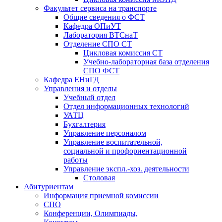
Факультет сервиса на транспорте
Общие сведения о ФСТ
Кафедра ОПиУТ
Лаборатория ВТСнаТ
Отделение СПО СТ
Цикловая комиссия СТ
Учебно-лабораторная база отделения
СПО ФСТ
Кафедра ЕНиГД
Управления и отделы
Учебный отдел
Отдел информационных технологий
УАТЦ
Бухгалтерия
Управление персоналом
Управление воспитательной,
социальной и профориентационной
работы
Управление экспл.-хоз. деятельности
Столовая
Абитуриентам
Информация приемной комиссии
СПО
Конференции, Олимпиады,