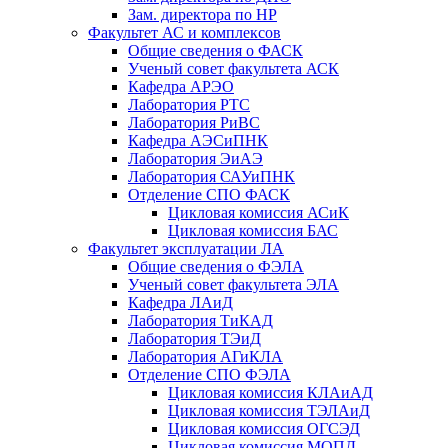
Зам. директора по НР
Факультет АС и комплексов
Общие сведения о ФАСК
Ученый совет факультета АСК
Кафедра АРЭО
Лаборатория РТС
Лаборатория РиВС
Кафедра АЭСиПНК
Лаборатория ЭиАЭ
Лаборатория САУиПНК
Отделение СПО ФАСК
Цикловая комиссия АСиК
Цикловая комиссия БАС
Факультет эксплуатации ЛА
Общие сведения о ФЭЛА
Ученый совет факультета ЭЛА
Кафедра ЛАиД
Лаборатория ТиКАД
Лаборатория ТЭиД
Лаборатория АГиКЛА
Отделение СПО ФЭЛА
Цикловая комиссия КЛАиАД
Цикловая комиссия ТЭЛАиД
Цикловая комиссия ОГСЭД
Цикловая комиссия МОПД