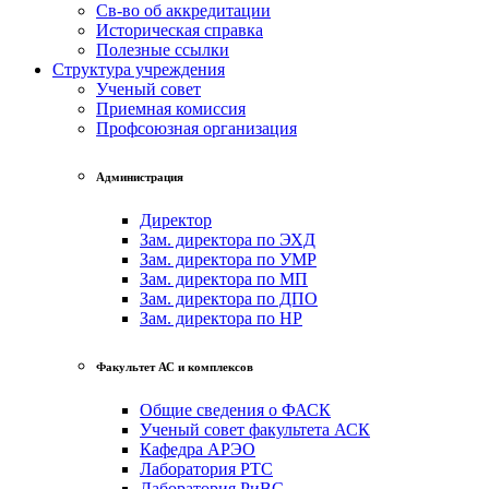
Св-во об аккредитации
Историческая справка
Полезные ссылки
Структура учреждения
Ученый совет
Приемная комиссия
Профсоюзная организация
Администрация
Директор
Зам. директора по ЭХД
Зам. директора по УМР
Зам. директора по МП
Зам. директора по ДПО
Зам. директора по НР
Факультет АС и комплексов
Общие сведения о ФАСК
Ученый совет факультета АСК
Кафедра АРЭО
Лаборатория РТС
Лаборатория РиВС