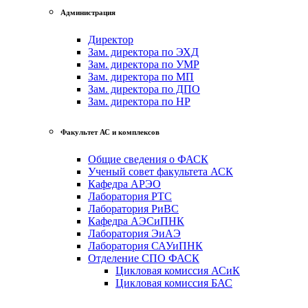
Администрация
Директор
Зам. директора по ЭХД
Зам. директора по УМР
Зам. директора по МП
Зам. директора по ДПО
Зам. директора по НР
Факультет АС и комплексов
Общие сведения о ФАСК
Ученый совет факультета АСК
Кафедра АРЭО
Лаборатория РТС
Лаборатория РиВС
Кафедра АЭСиПНК
Лаборатория ЭиАЭ
Лаборатория САУиПНК
Отделение СПО ФАСК
Цикловая комиссия АСиК
Цикловая комиссия БАС