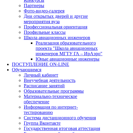
Конкурсы
Партнеры
Фото-видео-галерея
Дни открытых дверей и другие
мероприятия вуза
Профессиональная ориентация
Профильные классы
Школа авиационных инженеров
Реализация образовательного
проекта "Школа авиационных
инженеров МГТУ ГА – ИрАэро"
Юные авиационные инженеры
ПОСТУПЛЕНИЕ ON-LINE
Обучающимся
Личный кабинет
Внеучебная деятельность
Расписание занятий
Образовательные программы
Материально-техническое
обеспечение
Информация по интернет-
тестированию
Система дистанционного обучения
Группа Вконтакте
Государственная итоговая аттестация