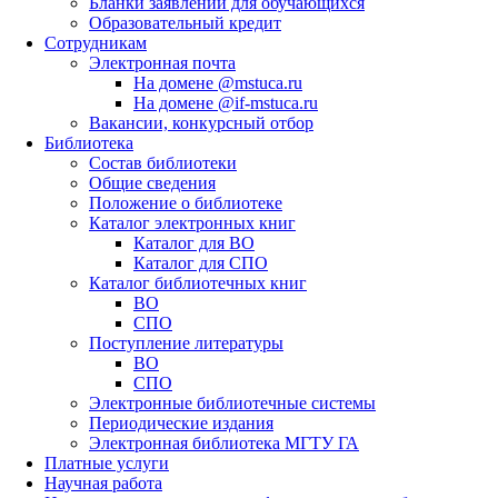
Бланки заявлений для обучающихся
Образовательный кредит
Сотрудникам
Электронная почта
На домене @mstuca.ru
На домене @if-mstuca.ru
Вакансии, конкурсный отбор
Библиотека
Состав библиотеки
Общие сведения
Положение о библиотеке
Каталог электронных книг
Каталог для ВО
Каталог для СПО
Каталог библиотечных книг
ВО
СПО
Поступление литературы
ВО
СПО
Электронные библиотечные системы
Периодические издания
Электронная библиотека МГТУ ГА
Платные услуги
Научная работа