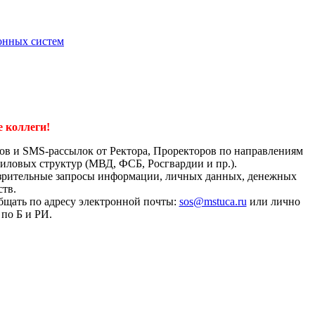
онных систем
 коллеги!
ков и SMS-рассылок от Ректора, Проректоров по направлениям
силовых структур (МВД, ФСБ, Росгвардии и пр.).
озрительные запросы информации, личных данных, денежных
ств.
бщать по адресу электронной почты:
sos@mstuca.ru
или лично
по Б и РИ.