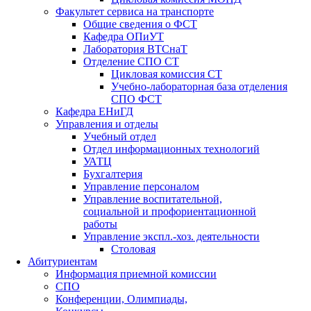
Факультет сервиса на транспорте
Общие сведения о ФСТ
Кафедра ОПиУТ
Лаборатория ВТСнаТ
Отделение СПО СТ
Цикловая комиссия СТ
Учебно-лабораторная база отделения
СПО ФСТ
Кафедра ЕНиГД
Управления и отделы
Учебный отдел
Отдел информационных технологий
УАТЦ
Бухгалтерия
Управление персоналом
Управление воспитательной,
социальной и профориентационной
работы
Управление экспл.-хоз. деятельности
Столовая
Абитуриентам
Информация приемной комиссии
СПО
Конференции, Олимпиады,