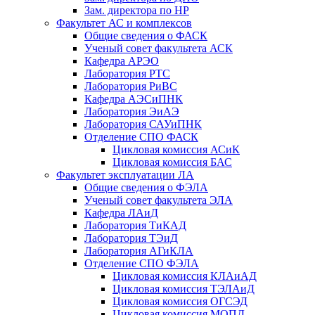
Зам. директора по НР
Факультет АС и комплексов
Общие сведения о ФАСК
Ученый совет факультета АСК
Кафедра АРЭО
Лаборатория РТС
Лаборатория РиВС
Кафедра АЭСиПНК
Лаборатория ЭиАЭ
Лаборатория САУиПНК
Отделение СПО ФАСК
Цикловая комиссия АСиК
Цикловая комиссия БАС
Факультет эксплуатации ЛА
Общие сведения о ФЭЛА
Ученый совет факультета ЭЛА
Кафедра ЛАиД
Лаборатория ТиКАД
Лаборатория ТЭиД
Лаборатория АГиКЛА
Отделение СПО ФЭЛА
Цикловая комиссия КЛАиАД
Цикловая комиссия ТЭЛАиД
Цикловая комиссия ОГСЭД
Цикловая комиссия МОПД