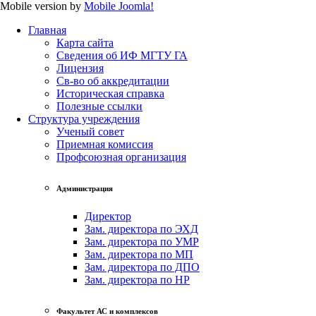
Mobile version by
Mobile Joomla!
Главная
Карта сайта
Сведения об ИФ МГТУ ГА
Лицензия
Св-во об аккредитации
Историческая справка
Полезные ссылки
Структура учреждения
Ученый совет
Приемная комиссия
Профсоюзная организация
Администрация
Директор
Зам. директора по ЭХД
Зам. директора по УМР
Зам. директора по МП
Зам. директора по ДПО
Зам. директора по НР
Факультет АС и комплексов