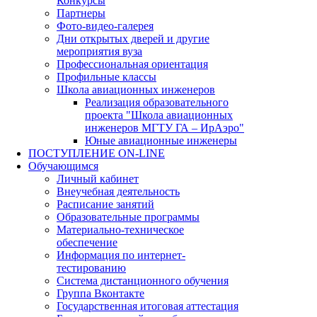
Конкурсы
Партнеры
Фото-видео-галерея
Дни открытых дверей и другие
мероприятия вуза
Профессиональная ориентация
Профильные классы
Школа авиационных инженеров
Реализация образовательного
проекта "Школа авиационных
инженеров МГТУ ГА – ИрАэро"
Юные авиационные инженеры
ПОСТУПЛЕНИЕ ON-LINE
Обучающимся
Личный кабинет
Внеучебная деятельность
Расписание занятий
Образовательные программы
Материально-техническое
обеспечение
Информация по интернет-
тестированию
Система дистанционного обучения
Группа Вконтакте
Государственная итоговая аттестация