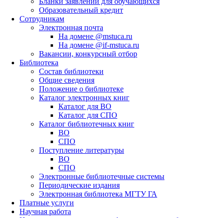
Бланки заявлений для обучающихся
Образовательный кредит
Сотрудникам
Электронная почта
На домене @mstuca.ru
На домене @if-mstuca.ru
Вакансии, конкурсный отбор
Библиотека
Состав библиотеки
Общие сведения
Положение о библиотеке
Каталог электронных книг
Каталог для ВО
Каталог для СПО
Каталог библиотечных книг
ВО
СПО
Поступление литературы
ВО
СПО
Электронные библиотечные системы
Периодические издания
Электронная библиотека МГТУ ГА
Платные услуги
Научная работа