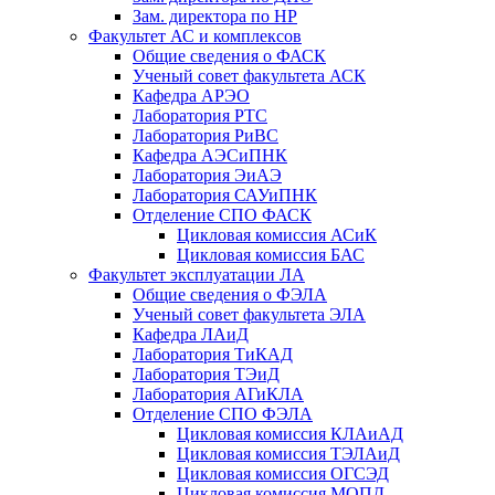
Зам. директора по НР
Факультет АС и комплексов
Общие сведения о ФАСК
Ученый совет факультета АСК
Кафедра АРЭО
Лаборатория РТС
Лаборатория РиВС
Кафедра АЭСиПНК
Лаборатория ЭиАЭ
Лаборатория САУиПНК
Отделение СПО ФАСК
Цикловая комиссия АСиК
Цикловая комиссия БАС
Факультет эксплуатации ЛА
Общие сведения о ФЭЛА
Ученый совет факультета ЭЛА
Кафедра ЛАиД
Лаборатория ТиКАД
Лаборатория ТЭиД
Лаборатория АГиКЛА
Отделение СПО ФЭЛА
Цикловая комиссия КЛАиАД
Цикловая комиссия ТЭЛАиД
Цикловая комиссия ОГСЭД
Цикловая комиссия МОПД