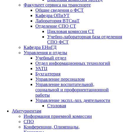
Факультет сервиса на транспорте
Общие сведения о ФСТ
Кафедра ОПиУТ
Лаборатория ВТСнаТ
Отделение СПО СТ
Цикловая комиссия СТ
Учебно-лабораторная база отделения
СПО ФСТ
Кафедра ЕНиГД
Управления и отделы
Учебный отдел
Отдел информационных технологий
УАТЦ
Бухгалтерия
Управление персоналом
Управление воспитательной,
социальной и профориентационной
работы
Управление экспл.-хоз. деятельности
Столовая
Абитуриентам
Информация приемной комиссии
СПО
Конференции, Олимпиады,