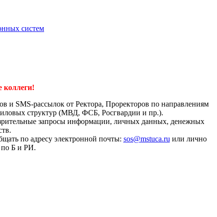
онных систем
 коллеги!
ков и SMS-рассылок от Ректора, Проректоров по направлениям
силовых структур (МВД, ФСБ, Росгвардии и пр.).
озрительные запросы информации, личных данных, денежных
ств.
бщать по адресу электронной почты:
sos@mstuca.ru
или лично
по Б и РИ.