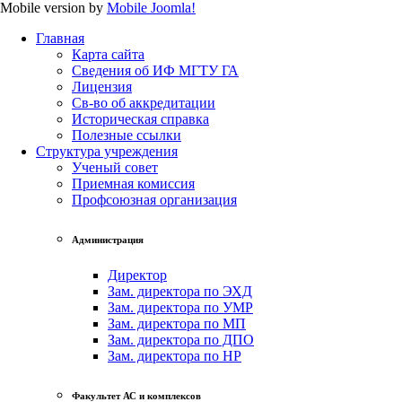
Mobile version by
Mobile Joomla!
Главная
Карта сайта
Сведения об ИФ МГТУ ГА
Лицензия
Св-во об аккредитации
Историческая справка
Полезные ссылки
Структура учреждения
Ученый совет
Приемная комиссия
Профсоюзная организация
Администрация
Директор
Зам. директора по ЭХД
Зам. директора по УМР
Зам. директора по МП
Зам. директора по ДПО
Зам. директора по НР
Факультет АС и комплексов