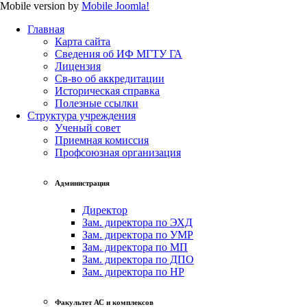
Mobile version by
Mobile Joomla!
Главная
Карта сайта
Сведения об ИФ МГТУ ГА
Лицензия
Св-во об аккредитации
Историческая справка
Полезные ссылки
Структура учреждения
Ученый совет
Приемная комиссия
Профсоюзная организация
Администрация
Директор
Зам. директора по ЭХД
Зам. директора по УМР
Зам. директора по МП
Зам. директора по ДПО
Зам. директора по НР
Факультет АС и комплексов