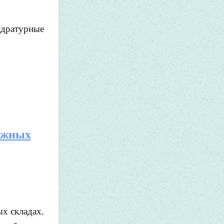
адратурные
рожных
х складах.