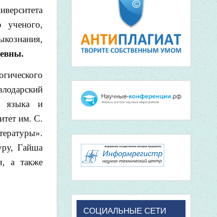
иверситета
 ученого,
ыкознания,
евны.
огического
лодарский
о языка и
итет им. С.
тературы».
уру, Гайша
я, а также
СОЦИАЛЬНЫЕ СЕТИ