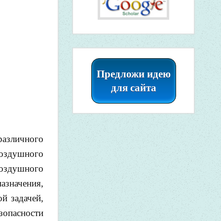
Предложи идею
для сайта
различного
воздушного
воздушного
азначения,
й задачей,
зопасности