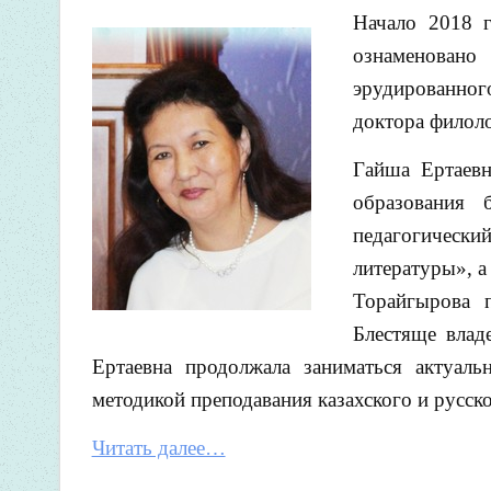
Начало 2018 г
ознаменовано
эрудированног
доктора филол
Гайша Ертаевн
образования 
педагогическ
литературы», а
Торайгырова п
Блестяще влад
Ертаевна продолжала заниматься актуаль
методикой преподавания казахского и русско
Читать далее…