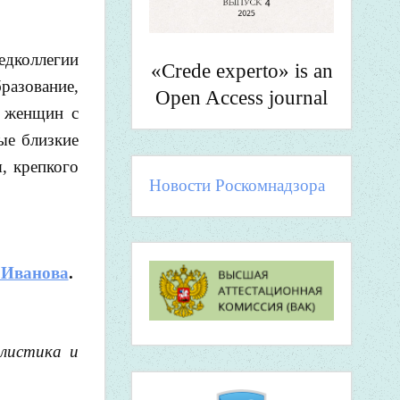
едколлегии
«Crede experto» is an
разование,
Open Access journal
х женщин с
ые близкие
, крепкого
Новости Роскомнадзора
. Иванова
.
алистика и