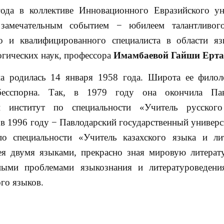
ода в коллективе Инновационного Евразийского ун
 замечательным событием − юбилеем талантливого
о и квалифицированного специалиста в области яз
огических наук, профессора
Имамбаевой Гайши Ерта
а родилась 14 января 1958 года. Широта ее филол
бесспорна. Так, в 1979 году она окончила Пав
ий институт по специальности «Учитель русског
 в 1996 году − Павлодарский государственный универс
о специальности «Учитель казахского языка и ли
ея двумя языками, прекрасно зная мировую литерат
ными проблемами языкознания и литературоведени
го языков.