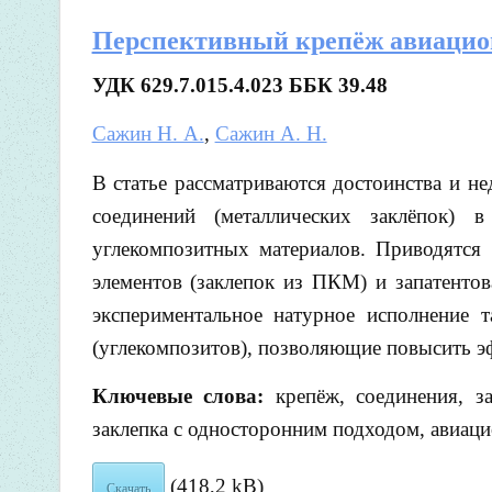
Перспективный крепёж авиацио
УДК 629.7.015.4.023
ББК 39.48
Сажин Н. А.
,
Сажин А. Н.
В статье рассматриваются достоинства и 
соединений (металлических заклёпок) 
углекомпозитных материалов. Приводятся
элементов (заклепок из ПКМ) и запатенто
экспериментальное натурное исполнение 
(углекомпозитов), позволяющие повысить э
Ключевые слова:
крепёж, соединения, з
заклепка с односторонним подходом, авиац
(418,2 kB)
Скачать