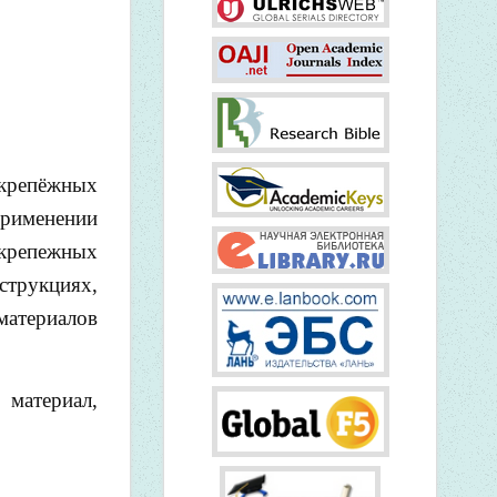
 крепёжных
рименении
 крепежных
струкциях,
материалов
 материал,