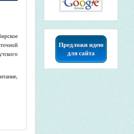
бирское
Предложи идею
сточной
для сайта
тского
итание,