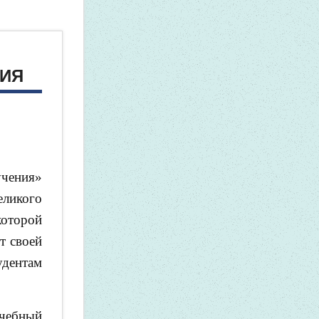
НИЯ
учения»
еликого
которой
т своей
удентам
.
учебный