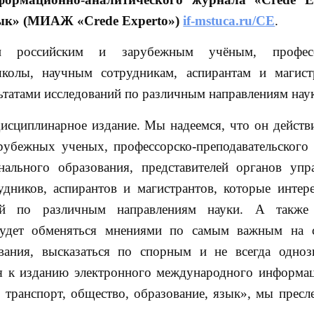
язык» (МИАЖ «Crede Experto»)
if-mstuca.ru/CE
.
 российским и зарубежным учёным, професс
колы, научным сотрудникам, аспирантам и магист
татами исследований по различным направлениям нау
дисциплинарное издание. Мы надеемся, что он действ
арубежных ученых, профессорско-преподавательского 
льного образования, представителей органов упр
удников, аспирантов и магистрантов, которые интер
ий по различным направлениям науки. А также 
будет обменяться мнениями по самым важным на с
вания, высказаться по спорным и не всегда одно
ая к изданию электронного международного информа
: транспорт, общество, образование, язык», мы пресл