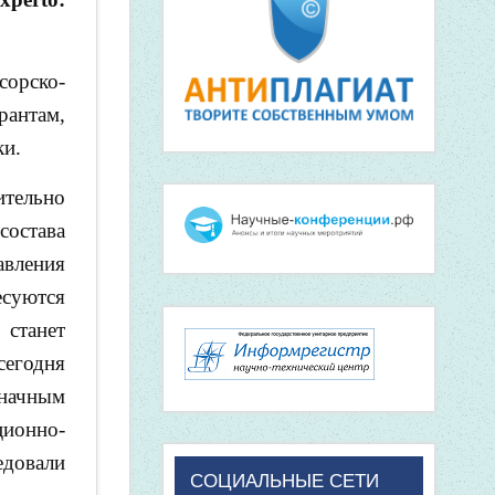
орско-
рантам,
ки.
ительно
состава
авления
есуются
станет
егодня
значным
ционно-
едовали
СОЦИАЛЬНЫЕ СЕТИ