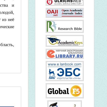
ства и
лодой,
 из неё
ические
бласть,