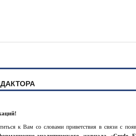
ЕДАКТОРА
каций!
иться к Вам со словами приветствия в связи с поя
формационно-аналитического журнала «Crede Ex