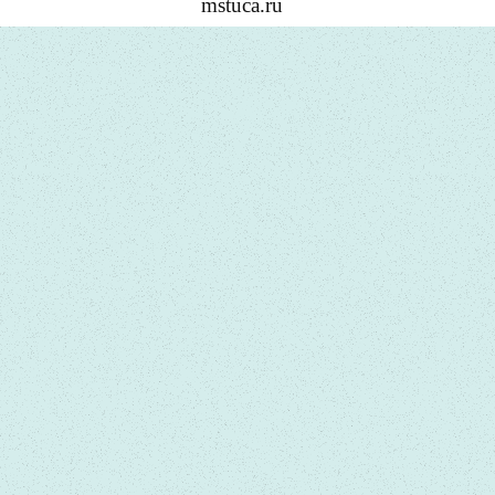
mstuca.ru