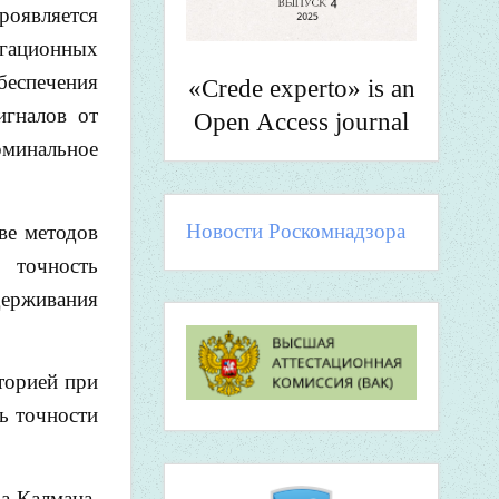
оявляется
игационных
беспечения
«Crede experto» is an
игналов от
Open Access journal
минальное
Новости Роскомнадзора
ве методов
ь точность
держивания
торией при
ь точности
а-Калмана,