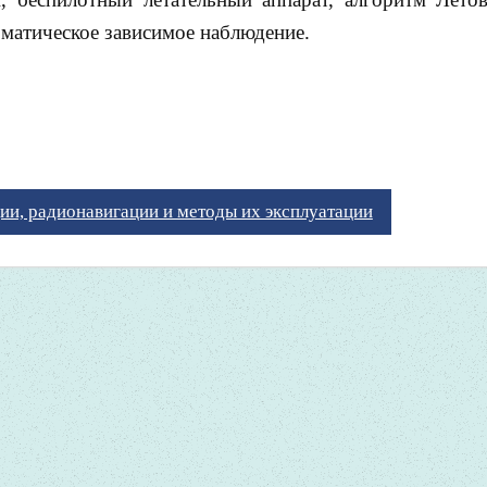
матическое зависимое наблюдение.
ии, радионавигации и методы их эксплуатации