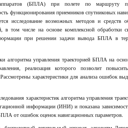
 аппаратов (БПЛА) при полете по маршруту пр
ость функционирования приемников спутниковых нав
ется исследование возможных методов и средств о
, в том числе на основе комплексной обработки с
нформации при решении задачи вывода БПЛА в тер
тки алгоритма управления траекторией БПЛА на осно
равления, реализация которого позволит повысит
 Рассмотрены характеристики для анализа ошибок вы
ледования характеристик алгоритма управления траек
гационной информации (ИНИ) и показана зависимост
БПЛА от ошибок оценок навигационных параметров.
, беспилотный летательный аппарат, алгоритм Летов