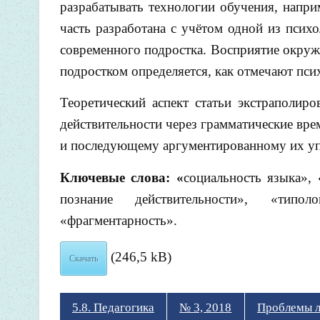
разрабатывать технологии обучения, напри
часть разработана с учётом одной из пси
современного подростка. Восприятие окру
подростком определяется, как отмечают пс
Теоретический аспект статьи экстраполир
действительности через грамматические времен
и последующему аргументированному их уп
Ключевые слова: «
социальность языка»,
познание действительности», «типо
«фрагментарность».
(246,5 kB)
Скачать
5.8. Педагогика
№ 3, 2018
Проблемы л