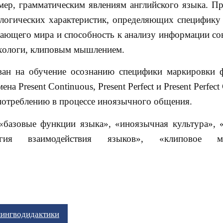
мер, грамматическим явлениям английского языка. Пр
хологических характеристик, определяющих специфик
жающего мира и способность к анализу информации с
ихологи, клиповым мышлением.
ован на обучение осознанию специфики маркировки 
а Present Continuous, Present Perfect и Present Perfect
отреблению в процессе иноязычного общения.
 «базовые функции языка», «иноязычная культура», 
логия взаимодействия языков», «клиповое м
ингводидактики