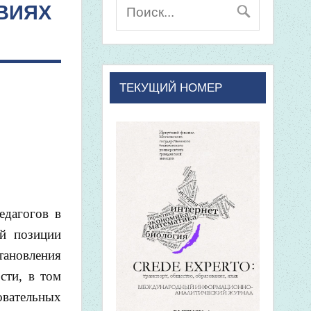
ВИЯХ
ТЕКУЩИЙ НОМЕР
едагогов в
ой позиции
ановления
сти, в том
овательных