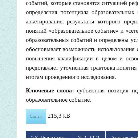
событий, которые становятся ситуацией ре
определения потенциала образовательных
анкетирование, результаты которого пре
понятий «образовательное событие» и «сет
образовательных событий и определены усл
обосновывает возможность использования 
повышения квалификации в целом и освое
представляет уточненная трактовка понятия
итогам проведенного исследования.
Ключевые слова:
субъектная позиция пед
образовательное событие.
215,3 kB
Скачать
5.8. Педагогика
№ 2, 2021
Актуальные