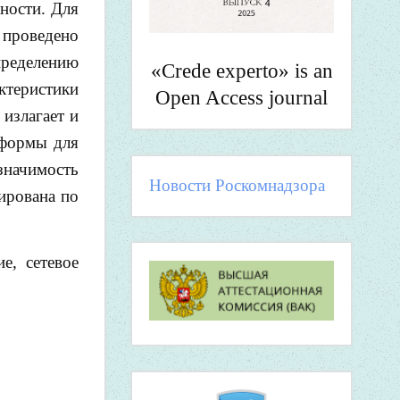
ности. Для
 проведено
пределению
«Crede experto» is an
ктеристики
Open Access journal
излагает и
 формы для
значимость
Новости Роскомнадзора
лирована по
е, сетевое