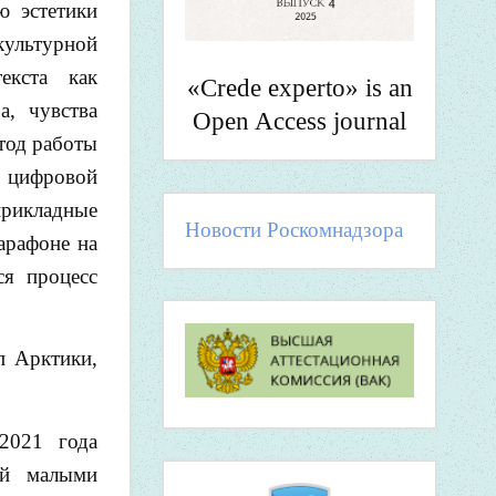
ю эстетики
культурной
екста как
«Crede experto» is an
а, чувства
Open Access journal
тод работы
н цифровой
прикладные
Новости Роскомнадзора
арафоне на
ся процесс
п Арктики,
2021 года
ий малыми