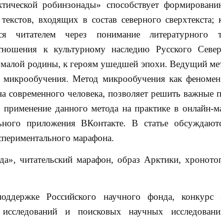
тической робинзонады» способствует формировани
текстов, входящих в состав северного сверхтекста; 
тся читателем через понимание литературного т
тношения к культурному наследию Русского Север
 малой родины, к героям ушедшей эпохи. Ведущий ме
д микрообучения. Метод микрообучения как феноме
а современного человека, позволяет решить важные 
 применение данного метода на практике в онлайн-м
ьного приложения ВКонтакте. В статье обсуждают
спериментального марафона.
да», читательский марафон, образ Арктики, хроното
поддержке Российского научного фонда, конкурс 
 исследований и поисковых научных исследован