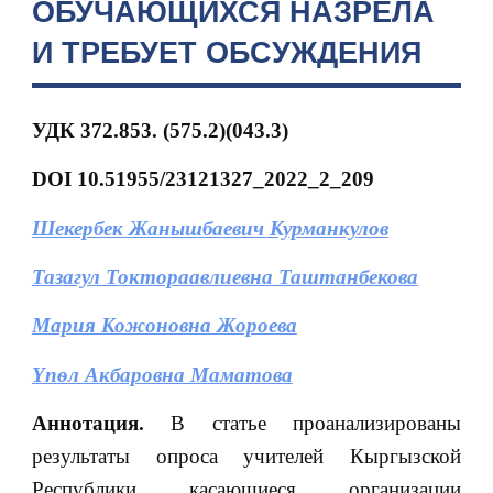
ОБУЧАЮЩИХСЯ НАЗРЕЛА
И ТРЕБУЕТ ОБСУЖДЕНИЯ
УДК 372.853. (575.2)(043.3)
DOI
10.51955/23121327_2022_2_209
Шекербек Жанышбаевич Курманкулов
Тазагул Токтораавлиевна Таштанбекова
Мария Кожоновна Жороева
Үп
ѳ
л Акбаровна Маматова
Аннотация.
В статье проанализированы
результаты опроса учителей Кыргызской
Республики касающиеся организации