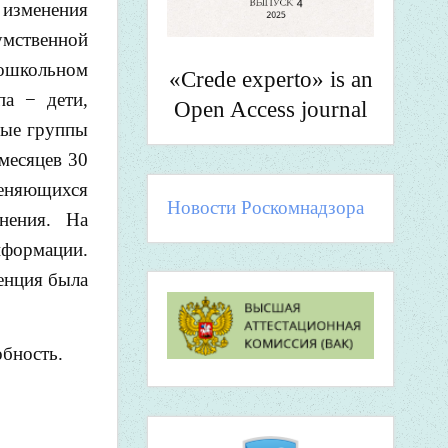
 изменения
умственной
 дошкольном
«Crede experto» is an
па − дети,
Open Access journal
тные группы
 месяцев 30
меняющихся
Новости Роскомнадзора
енения. На
нформации.
енция была
обность.