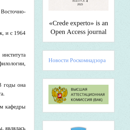
 Восточно-
«Crede experto» is an
Open Access journal
, и с 1964
 института
Новости Роскомнадзора
филологии,
3 годы она
а.
ом кафедры
, являлась