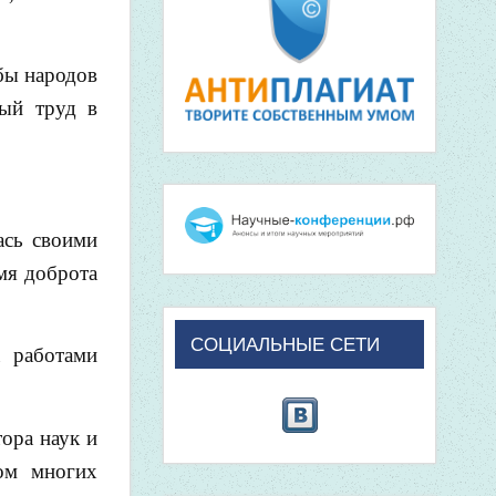
бы народов
ный труд в
ась своими
мя доброта
СОЦИАЛЬНЫЕ СЕТИ
а работами
ора наук и
том многих