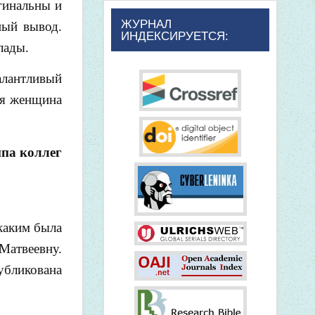
гинальны и
ЖУРНАЛ
ный вывод.
ИНДЕКСИРУЕТСЯ:
лады.
алантливый
ая женщина
па коллег
 каким была
Матвеевну.
убликована