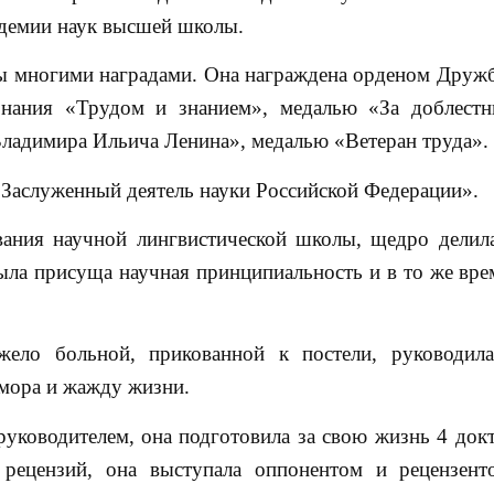
демии наук высшей школы.
ы многими наградами. Она награждена орденом Друж
знания «Трудом и знанием», медалью «За доблест
Владимира Ильича Ленина», медалью «Ветеран труда».
«Заслуженный деятель науки Российской Федерации».
вания научной лингвистической школы, щедро делил
была присуща научная принципиальность и в то же вре
ело больной, прикованной к постели, руководил
юмора и жажду жизни.
уководителем, она подготовила за свою жизнь 4 докт
 рецензий, она выступала оппонентом и рецензен