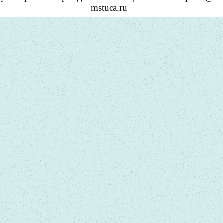
mstuca.ru