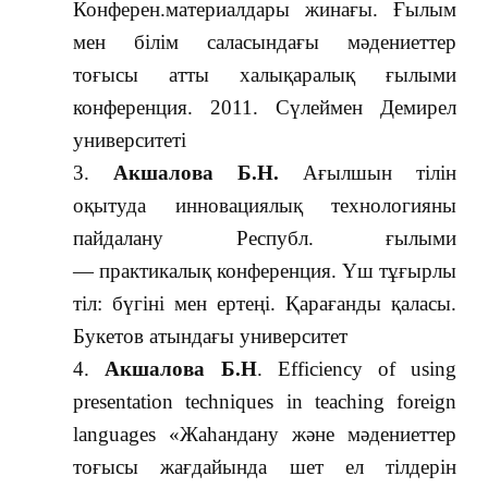
Конферен.материалдары жинағы. Ғылым
мен білім саласындағы мәдениеттер
тоғысы атты халықаралық ғылыми
конференция. 2011. Сүлеймен Демирел
университеті
Акшалова Б.Н.
Ағылшын тілін
оқытуда инновациялық технологияны
пайдалану Республ. ғылыми
— практикалық конференция. Үш тұғырлы
тіл: бүгіні мен ертеңі. Қарағанды қаласы.
Букетов атындағы университет
Акшалова Б.Н
. Efficiency of using
presentation techniques in teaching foreign
languages «Жаhандану және мәдениеттер
тоғысы жағдайында шет ел тілдерін