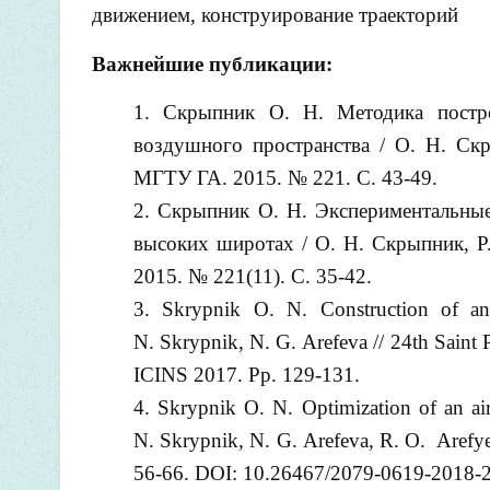
движением, конструирование траекторий
Важнейшие публикации:
Скрыпник О. Н. Методика постр
воздушного пространства / О. Н. Скр
МГТУ ГА. 2015. № 221. С. 43-49.
Скрыпник О. Н. Экспериментальные
высоких широтах / О. Н. Скрыпник, Р
2015. № 221(11). С. 35-42.
Skrypnik O. N. Construction of an
N. Skrypnik, N. G. Arefeva // 24th Saint 
ICINS 2017. Pp. 129-131.
Skrypnik O. N. Optimization of an air
N. Skrypnik, N. G. Arefeva, R. O. Arefye
56-66. DOI: 10.26467/2079-0619-2018-21