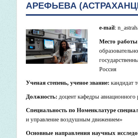
АРЕФЬЕВА (АСТРАХАНЦ
e-mail
: n_astr
Место работы
образовател
государственн
Россия
Ученая степень, ученое звание:
кандидат т
Должность:
доцент кафедры авиационного 
Специальность по Номенклатуре специа
и управление воздушным движением»
Основные направления научных исследо