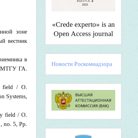
«Crede experto» is an
нной зоне
Open Access journal
ый вестник
риемника в
Новости Роскомнадзора
к МТГУ ГА.
field / O.
ion Systems,
 field / O.
, no. 5, Pp.