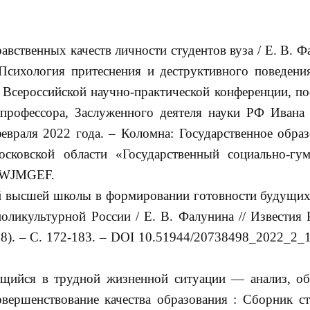
авственных качеств личности студентов вуза / Е. В. Ф
«Психология притеснения и деструктивного поведения
I Всероссийской научно-практической конференции, п
 профессора, Заслуженного деятеля науки РФ Ивана
евраля 2022 года. – Коломна: Государственное образ
сковской области «Государственный социально-гу
N WJMGEF.
ей высшей школы в формировании готовности будущих
оликультурной России / Е. В. Фалунина // Известия 
58). – С. 172-183. – DOI 10.51944/20738498_2022_2_
ящийся в трудной жизненной ситуации — анализ, об
овершенствование качества образования : Сборник ст