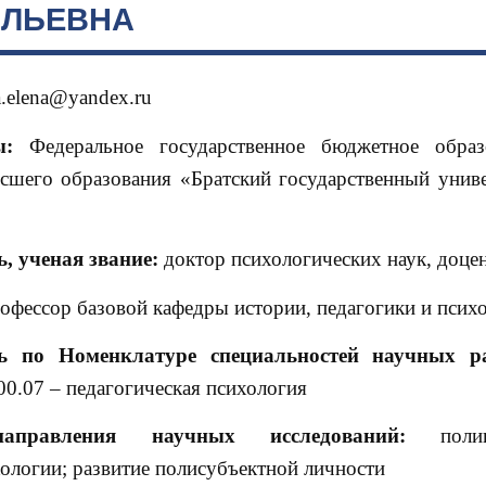
ИЛЬЕВНА
a.elena@yandex.ru
ы:
Федеральное государственное бюджетное образо
сшего образования «Братский государственный универ
ь, ученая звание:
доктор психологических наук, доце
офессор базовой кафедры истории, педагогики и псих
ь по Номенклатуре специальностей научных р
00.07 – педагогическая психология
аправления научных исследований:
поли
ологии; развитие полисубъектной личности