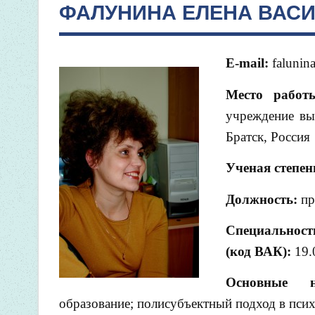
ФАЛУНИНА ЕЛЕНА ВАС
E-mail:
falunin
Место работ
учреждение вы
Братск, Россия
Ученая степен
Должность:
пр
Специальност
(код ВАК):
19.
Основные н
образование; полисубъектный подход в псих