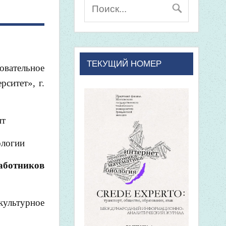
ТЕКУЩИЙ НОМЕР
вательное
ситет», г.
нт
ологии
аботников
культурное