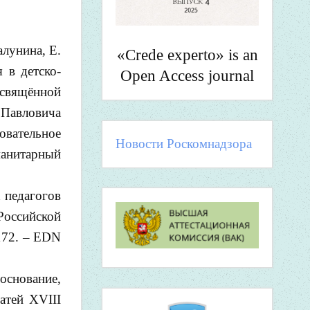
алунина, Е.
«Crede experto» is an
 в детско-
Open Access journal
освящённой
 Павловича
овательное
Новости Роскомнадзора
манитарный
 педагогов
Российской
172. – EDN
основание,
атей XVIII