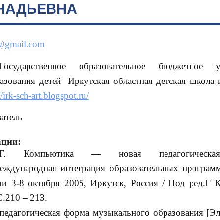
ННАДЬЕВНА
@gmail.com
Государственное образовательное бюджетное у
азования детей Иркутская областная детская школа ис
//irk-sch-art.blogspot.ru/
атель
ации:
.Г. Компьютика — новая педагогическа
Международная интеграция образовательных програм
и 3-8 октября 2005, Иркутск, Россия / Под ред.Г К
.210 – 213.
педагогическая форма музыкального образования [Э