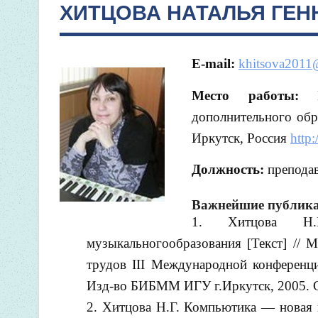
ХИТЦОВА НАТАЛЬЯ ГЕ
E-mail:
khitsova2011
Место работы:
дополнительного обр
Иркутск, Россия
http:
Должность:
преподав
Важнейшие публик
Хитцова Н
музыкальногообразования [Текст] // 
трудов III Международной конференци
Изд-во БИБММ ИГУ г.Иркутск, 2005. С
Хитцова Н.Г. Компьютика — новая 