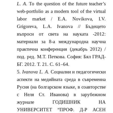
L. A.
To the question of the future teacher’s
web-portfolio as a modern tool of the virtual
labor market / E.A. Novikova, I.V.
Grigoreva, L.A. Ivanova // Бъдещето
въпроси от света на науката -2012:
материали за 8-а международна научна
практична конференция (декабрь 2012) /
под. ред. М.Т. Петкова. София: Бял ГРАД-
БГ. 2012. Т. 21. С. 61–64.
Ivanova
L
.
A
.
Социални и педагогически
аспекти на медийната среда в съвременна
Русия (на болгарском языке, в соавторстве
с Неля Ст. Иванова) в зарубежном
журнале
ГОДИШНИК НА
УНИВЕРСИТЕТ “ПРОФ. Д-Р АСЕН