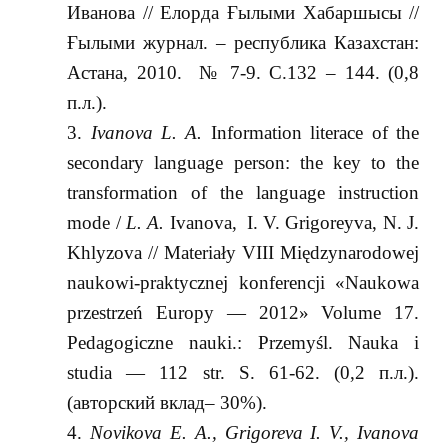
Иванова // Елорда Ғылыми Хабаршысы //
Ғылыми журнал. – республика Казахстан:
Астана, 2010. № 7-9. С.132 – 144. (0,8
п.л.).
Ivanova L. A.
Information literace of the
secondary language person: the key to the
transformation of the language instruction
mode /
L. A.
Ivanova,
I. V. Grigoreyva, N. J.
Khlyzova // Materiały VIII Międzynarodowej
naukowi-praktycznej konferencji «Naukowa
przestrzeń Europy — 2012» Volume 17.
Pedagogiczne nauki.: Przemyśl. Nauka i
studia — 112 str. S. 61-62. (0,2 п.л.).
(авторский вклад– 30%).
Novikova E. A., Grigoreva I. V., Ivanova