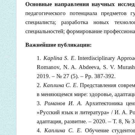
Основные направления научных исслед
педагогического потенциала предметов 
специалиста; разработка новых технол
специальностей; формирование профессиона
Важнейшие
публикации
:
Kaplina S. E
. Interdisciplinary Approa
Romanov, N. A. Abdeeva, S. V. Murashko
2019. – № 27 (5). – Pp. 387-392.
Каплина С. Е
. Представления соврем
в меняющемся мире: здоровье, адаптация,
Романов И. А
. Архитектоника це
«Русский язык и литература» / И. А. Р
адаптация, развитие. – 2020. – Т. 8, № 3
Каплина С. Е.
Обучение студентов