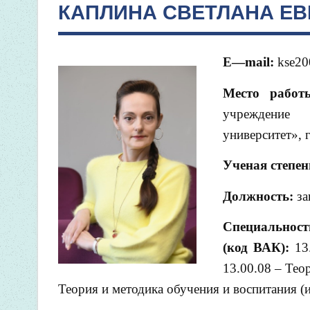
КАПЛИНА СВЕТЛАНА Е
E
—
mail
:
kse20
Место рабо
учреждение 
университет», г
Ученая степен
Должность:
за
Специальнос
(код ВАК):
13
13.00.08 – Тео
Теория и методика обучения и воспитания (