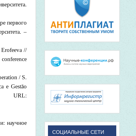
иверситета.
ре первого
ерситета. –
 Erofeeva //
 conference
eration / S.
ca e Gestão
 URL:
и: научное
СОЦИАЛЬНЫЕ СЕТИ