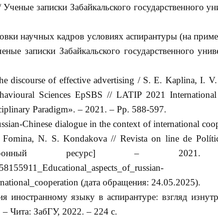
/ Ученые записки Забайкальского государственного ун
товки научных кадров условиях аспирантуры (на приме
ченые записки Забайкальского государственного унив
he discourse of effective advertising / S. E. Kaplina, I. V.
havioural Sciences EpSBS // LATIP 2021 International
iplinary Paradigm». – 2021. – Pp. 588-597.
ssian-Chinese dialogue in the context of international coop
Fomina, N. S. Kondakova // Revista on line de Políti
ектронный ресурс] – 2021.
/358155911_Educational_aspects_of_russian-
rnational_cooperation (дата обращения: 24.05.2025).
ия иностранному языку в аспирантуре: взгляд изнутр
 – Чита: ЗабГУ, 2022. – 224 с.