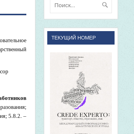
ТЕКУЩИЙ НОМЕР
овательное
рственный
ссор
аботников
разования;
я; 5.8.2. –