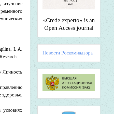
; изучение
временного
хнических
«Crede experto» is an
Open Access journal
plina, I. A.
Новости Роскомнадзора
Research. –
// Личность
аправлению
: здоровье,
в условиях