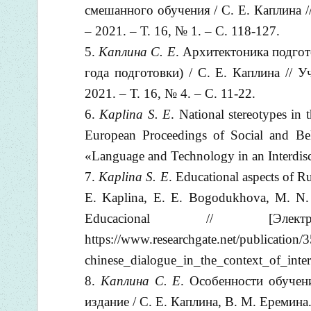
смешанного обучения / С. Е. Каплина /
– 2021. – Т. 16, № 1. – С. 118-127.
Каплина С. Е
. Архитектоника подго
года подготовки) / С. Е. Каплина // У
2021. – Т. 16, № 4. – С. 11-22.
Kaplina S. E
. National stereotypes in t
European Proceedings of Social and Be
«Language and Technology in an Interdisc
Kaplina S. E
. Educational aspects of Ru
E. Kaplina, E. E. Bogodukhova, M. N. 
Educacional // [Эл
https://www.researchgate.net/publication
chinese_dialogue_in_the_context_of_inte
Каплина С. Е
. Особенности обучен
издание / С. Е. Каплина, В. М. Еремина.