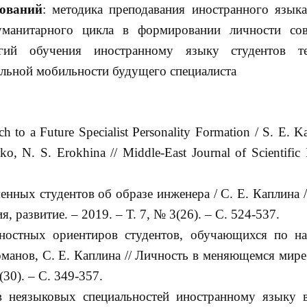
ований
: методика преподавания иностранного языка
гуманитарного цикла в формировании личности со
огий обучения иностранному языку студентов те
льной мобильности будущего специалиста
ch to a Future Specialist Personality Formation / S. E. Ka
, N. S. Erokhina // Middle-East Journal of Scientific 
енных студентов об образе инженера / С. Е. Каплина 
 развитие. – 2019. – Т. 7, № 3(26). – С. 524-537.
нностных ориентиров студентов, обучающихся по н
оманов, С. Е. Каплина // Личность в меняющемся мире
(30). – С. 349-357.
 неязыковых специальностей иностранному языку 