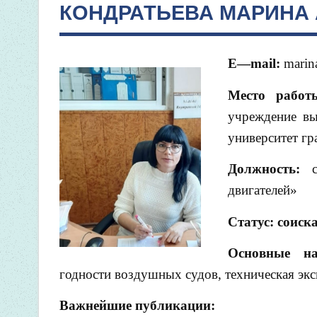
КОНДРАТЬЕВА МАРИНА
E
—
mail
:
marin
Место работ
учреждение вы
университет гр
Должность:
ст
двигателей»
Статус: соиск
Основные н
годности воздушных судов, техническая эк
Важнейшие публикации: