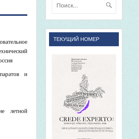
ТЕКУЩИЙ НОМЕР
вательное
ехнический
оссия
паратов и
ие летной