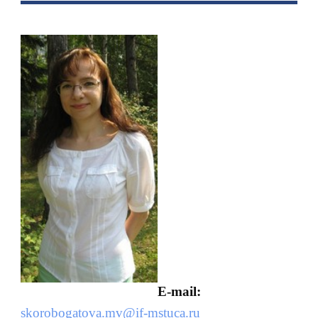
E-mail:
skorobogatova.mv@if-mstuca.ru