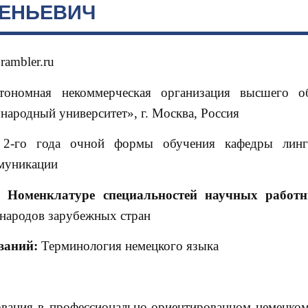
ГЕНЬЕВИЧ
rambler.ru
тономная некоммерческая организация высшего об
ародный университет», г. Москва, Россия
 2-го года очной формы обучения кафедры линг
муникации
 Номенклатуре специальностей научных работн
 народов зарубежных стран
ваний:
Терминология немецкого языка
вания в профессионально-ориентированном немецком