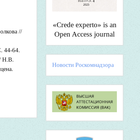
«Crede experto» is an
лкова //
Open Access journal
. 44-64.
 Н.В.
Новости Роскомнадзора
цена.