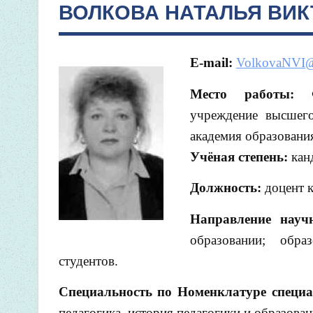
ВОЛКОВА НАТАЛЬЯ ВИ
E-mail:
VolkovaNVI@
Место работы:
Фе
учреждение высшего
академия образовани
Учёная степень:
кан
Должность:
доцент 
Направление науч
образовании; обра
студентов.
Специальность по Номенклатуре специа
педагогика, история педагогики и образован