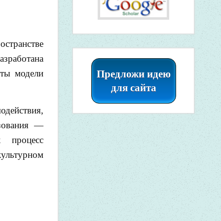
остранстве
азработана
Предложи идею
нты модели
для сайта
одействия,
азования —
к процесс
ультурном