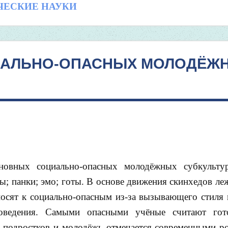
ИЧЕСКИЕ НАУКИ
ИАЛЬНО-ОПАСНЫХ МОЛОДЁЖ
сновных социально-опасных молодёжных субкульту
ы; панки; эмо; готы. В основе движения скинхедов ле
тносят к социально-опасным из-за вызывающего стиля 
поведения. Самыми опасными учёные считают гот
а подростков и молодёжь отмечается современными р