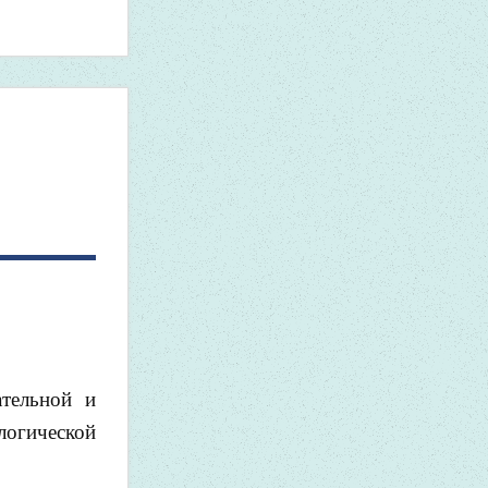
ательной и
логической