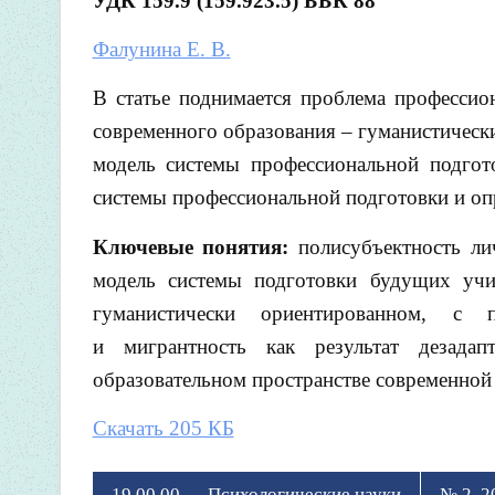
УДК 159.9 (159.923.5)
ББК 88
Фалунина Е. В.
В статье
поднимается проблема профессио
современного образования – гуманистическ
модель системы профессиональной подгот
системы профессиональной подготовки и оп
Ключевые понятия:
полисубъектность лич
модель системы подготовки будущих учи
гуманистически ориентированном, с 
и мигрантность как результат дезадап
образовательном пространстве современной
Скачать 205 КБ
19.00.00 — Психологические науки
№ 2, 2