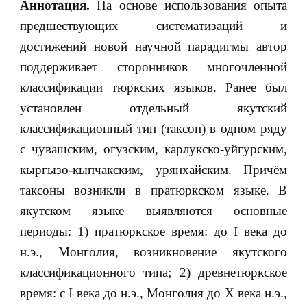
Аннотация.
На основе использования опыта
предшествующих систематизаций и
достижений новой научной парадигмы автор
поддерживает сторонников многочленной
классификации тюркских языков. Ранее был
установлен отдельный якутский
классификационный тип (таксон) в одном ряду
с чувашским, огузским, карлукско-уйгурским,
кыргызо-кыпчакским, урянхайским. Причём
таксоны возникли в пратюркском языке. В
якутском языке выявляются основные
периоды: 1) пратюркское время: до I века до
н.э., Монголия, возникновение якутского
классификационного типа; 2) древнетюркское
время: с I века до н.э., Монголия до X века н.э.,