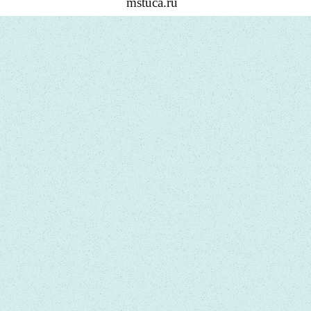
mstuca.ru