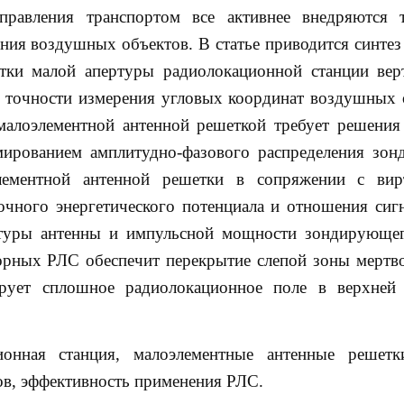
правления транспортом все активнее внедряются 
ния воздушных объектов. В статье приводится синтез
тки малой апертуры радиолокационной станции вер
 точности измерения угловых координат воздушных 
малоэлементной антенной решеткой требует решения
рмированием амплитудно-фазового распределения зо
элементной антенной решетки в сопряжении с вир
очного энергетического потенциала и отношения сиг
туры антенны и импульсной мощности зондирующег
орных РЛС обеспечит перекрытие слепой зоны мертв
ует сплошное радиолокационное поле в верхней 
ионная станция, малоэлементные антенные решетк
ов, эффективность применения РЛС.