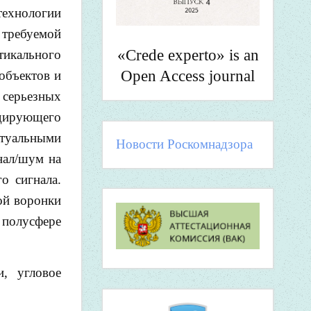
технологии
 требуемой
«Crede experto» is an
тикального
Open Access journal
объектов и
 серьезных
ндирующего
туальными
Новости Роскомнадзора
нал/шум на
о сигнала.
ой воронки
полусфере
и, угловое