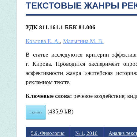
ТЕКСТОВЫЕ ЖАНРЫ РЕ
УДК 811.161.1 ББК 81.006
Козлова Е. А.
,
Малыгина М. В.
В статье исследуются критерии эффектив
г. Кирова. Проводится эксперимент опро
эффективности жанра «житейская история
рекламном тексте.
Ключевые слова:
речевое воздействие; ви
(435,9 kB)
Скачать
5.9. Филология
№ 1, 2016
Анализ текс