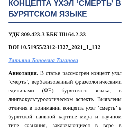
КОНЦЕПТА ҮХЭЛ ‘СМЕРТЬ’ В
БУРЯТСКОМ ЯЗЫКЕ
УДК
809.423-3
ББК Ш164.2-33
DOI 10.51955/2312-1327_2021_1_132
Татьяна Бороевна Тагарова
Аннотация.
В статье рассмотрен концепт
үхэл
‘смерть’, вербализованный фразеологическими
единицами (ФЕ) бурятского языка, в
лингвокультурологическом аспекте. Выявлены
отличия в понимании концепта
үхэл
‘смерть’ в
бурятской наивной картине мира и научном
типе сознания, заключающиеся в вере в