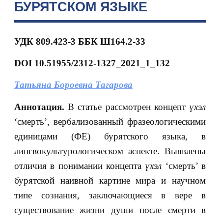
БУРЯТСКОМ ЯЗЫКЕ
УДК
809.423-3
ББК Ш164.2-33
DOI 10.51955/2312-1327_2021_1_132
Татьяна Бороевна Тагарова
Аннотация.
В статье рассмотрен концепт
үхэл
‘смерть’, вербализованный фразеологическими
единицами (ФЕ) бурятского языка, в
лингвокультурологическом аспекте. Выявлены
отличия в понимании концепта
үхэл
‘смерть’ в
бурятской наивной картине мира и научном
типе сознания, заключающиеся в вере в
существование жизни души после смерти в