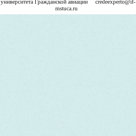
университета Гражданской авиации
credeexperto@if-
mstuca.ru