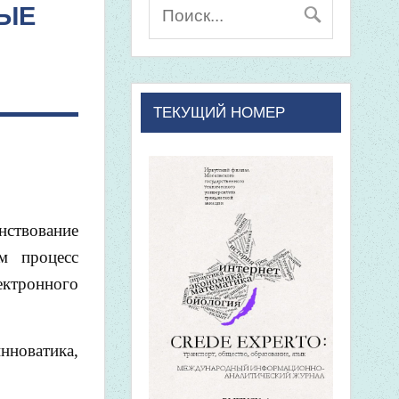
ЫЕ
ТЕКУЩИЙ НОМЕР
нствование
м процесс
ектронного
нноватика,