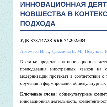
ИННОВАЦИОННАЯ ДЕЯТ
НОВШЕСТВА В КОНТЕК
ПОДХОДА
УДК 378.147.33 ББК 74.202.684
Артемьев И. Т.
,
Давыдова Е. М.
,
Нелунова Е
В статье представлена инновационная дея
преподавания иностранных языков на о
модернизации протекает в соответствии с
обучения и формирования общекультурных 
Ключевые слова:
общекультурные компете
инновационная деятельность, компетентнос