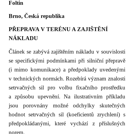
Foltin
Brno, Česká republika
PŘEPRAVA V TERÉNU A ZAJIŠTĚNÍ
NÁKLADU
Článek se zabývá zajištěním nákladu v souvislosti
se specifickými podmínkami při silniční přepravě
(i mimo komunikace) a předpoklady uvedenými
v technických normách. Rozebírá význam znalosti
setrvačných sil pro volbu fixačního prostředku
a způsobu upevnění. Na ilustrativním příkladu
jsou porovnány možné odchylky skutečných
hodnot setrvačných sil (koeficientů zrychlení) s
předpokládanými, které vychází z příslušných
norem.